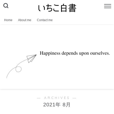
Home
About me
Contact me
― ARCHIVES ―
2021年 8月