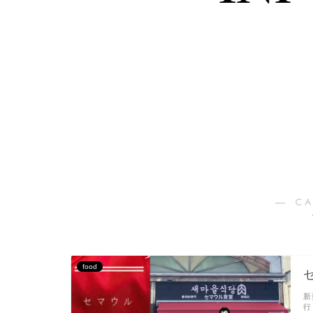
― C
food
新
行