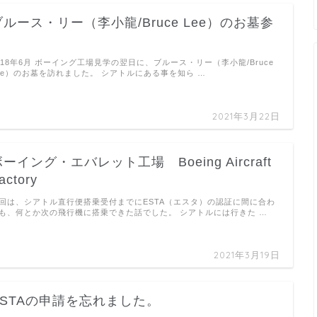
ブルース・リー（李小龍/Bruce Lee）のお墓参
り
018年6月 ボーイング工場見学の翌日に、ブルース・リー（李小龍/Bruce
ee）のお墓を訪れました。 シアトルにある事を知ら …
2021年3月22日
ーイング・エバレット工場 Boeing Aircraft
actory
回は、シアトル直行便搭乗受付までにESTA（エスタ）の認証に間に合わ
も、何とか次の飛行機に搭乗できた話でした。 シアトルには行きた …
2021年3月19日
ESTAの申請を忘れました。