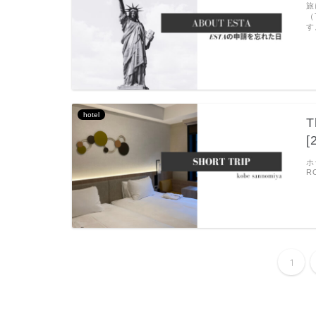
旅
（
す
hotel
T
[
ホ
R
1