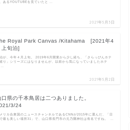
、あるYOUTUBEを見ていたと …
2021年5月3日
he Royal Park Canvas /Kitahama [2021年4
月上旬泊]
泊が、今年４月上旬。 2019年6月開業から少し経ち、「さらっぴんホテ
巡り」シリーズにはなりませんが、以前から気になっていましたホテ
 …
2021年5月2日
山口県の千本鳥居は二つありました。
021/3/24
メリカ合衆国のニュースチャンネルであるCNNが2015年に選んだ、「日
で最も美しい場所31」で、山口県長門市の元乃隅神社は有名ですね。 …