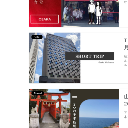
か
hotel
T
宿
ル
ル
Travel
2
ア
本