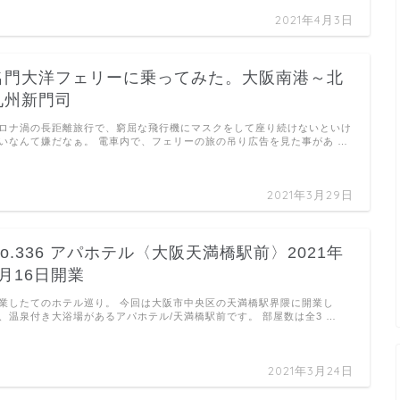
2021年4月3日
名門大洋フェリーに乗ってみた。大阪南港～北
九州新門司
ロナ渦の長距離旅行で、窮屈な飛行機にマスクをして座り続けないといけ
いなんて嫌だなぁ。 電車内で、フェリーの旅の吊り広告を見た事があ …
2021年3月29日
No.336 アパホテル〈大阪天満橋駅前〉2021年
3月16日開業
業したてのホテル巡り。 今回は大阪市中央区の天満橋駅界隈に開業し
、温泉付き大浴場があるアパホテル/天満橋駅前です。 部屋数は全3 …
2021年3月24日