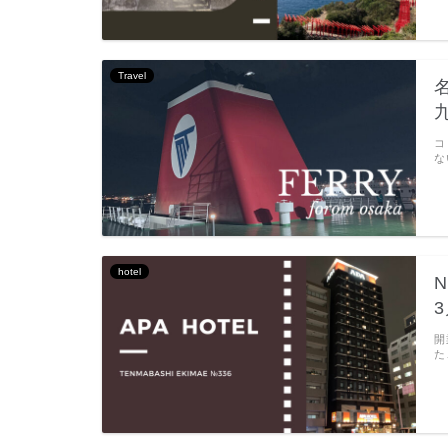
Travel
コ
な
hotel
開
た