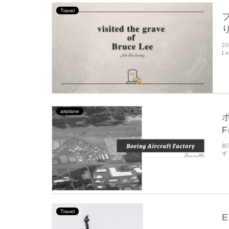
Travel
2
L
airplane
ボ
F
前
ず
Travel