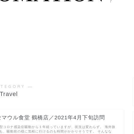
ATEGORY ―
Travel
セマウル食堂 鶴橋店／2021年4月下旬訪問
型コロナ感染症騒動から１年経っていますが、状況は変わらず。 海外旅
も、騒動前の様に気軽に行けるのも時間がかかりそうです。 そんなな